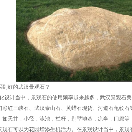
买到好的武汉景观石？
设计当中，景观石的使用频率越来越多，武汉景观石美
幻彩红三峡石、武汉泰山石、黄蜡石现货、河道石龟纹石
，如天井，小径，泳池，栏杆，别墅地基，凉亭，门廊等
景观石可以为花园增添生机活力。在景观设计当中，景观