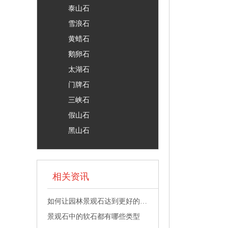
泰山石
雪浪石
黄蜡石
鹅卵石
太湖石
门牌石
三峡石
假山石
黑山石
相关资讯
如何让园林景观石达到更好的构景效果
景观石中的软石都有哪些类型