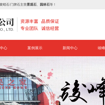
/黄蜡石/门牌石主营
景观石
、
园林石
等！
中心
案例展示
新闻中心
竣