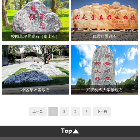
校园草坪景观石（泰山石）
晚霞红景观石
小区草坪雪浪石
武汉纺织大学景观石
上一页
1
2
3
4
下一页