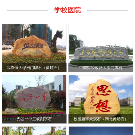
学校医院
武汉恒大绿洲门牌石（黄蜡石）
中南财经政法大学门牌石
光谷一中三峡刻字石
校园题字景观石（湖北黄蜡石）