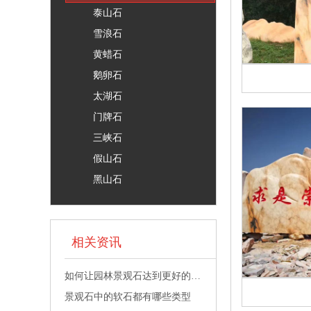
泰山石
雪浪石
黄蜡石
鹅卵石
太湖石
门牌石
三峡石
假山石
黑山石
相关资讯
如何让园林景观石达到更好的构景效果
景观石中的软石都有哪些类型