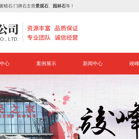
/黄蜡石/门牌石主营
景观石
、
园林石
等！
中心
案例展示
新闻中心
竣