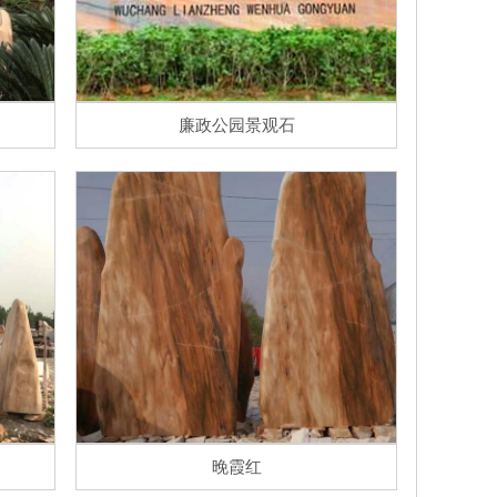
廉政公园景观石
晚霞红