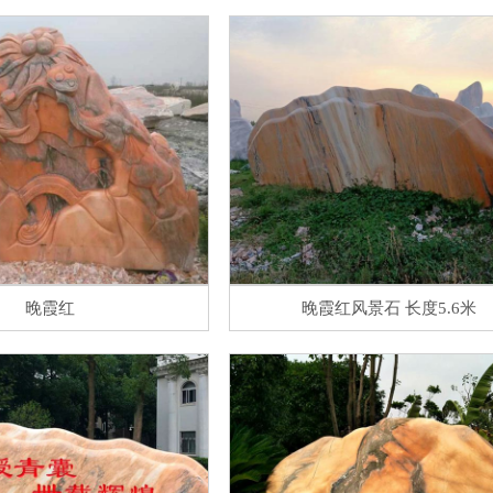
晚霞红
晚霞红风景石 长度5.6米